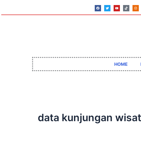
Lewati
F
T
Y
T
I
a
w
o
i
n
c
i
u
k
s
ke
e
t
t
t
t
b
t
u
o
a
o
e
b
k
g
konten
o
r
e
r
k
a
m
HOME
data kunjungan wisa