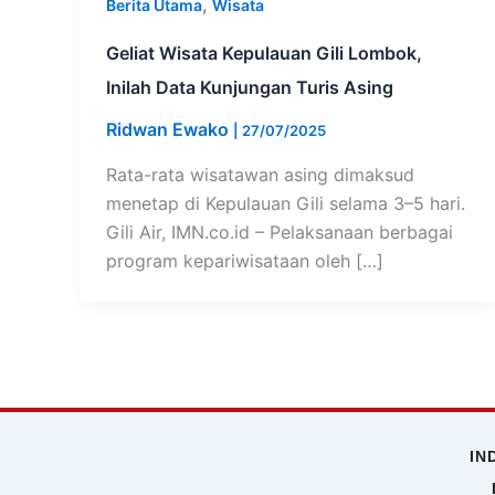
,
Berita Utama
Wisata
Geliat Wisata Kepulauan Gili Lombok,
Inilah Data Kunjungan Turis Asing
Ridwan Ewako
|
27/07/2025
Rata-rata wisatawan asing dimaksud
menetap di Kepulauan Gili selama 3–5 hari.
Gili Air, IMN.co.id – Pelaksanaan berbagai
program kepariwisataan oleh […]
IN