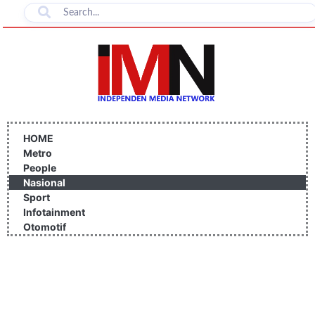
Lewati
ke
konten
HOME
Metro
People
Nasional
Sport
Infotainment
Otomotif