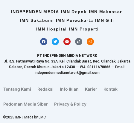
INDEPENDEN MEDIA
IMN Depok
IMN Makassar
IMN Sukabumi
IMN Purwakarta
IMN Gili
IMN Hospital
IMN Properti
F
T
Y
T
I
a
w
o
i
n
c
i
u
k
s
e
t
t
t
t
b
t
u
o
a
PT INDEPENDEN MEDIA NETWORK
o
e
b
k
g
o
r
e
r
Jl. R.S. Fatmawati Raya No. 33A, Kel. Cilandak Barat, Kec. Cilandak, Jakarta
k
a
Selatan, Daerah Khusus Jakarta 12430 — WA: 08111678866 — Email:
m
independenmedianetwork@gmail.com
Tentang Kami
Redaksi
Info Iklan
Karier
Kontak
Pedoman Media Siber
Privacy & Policy
©2025 IMN | Made by LMC