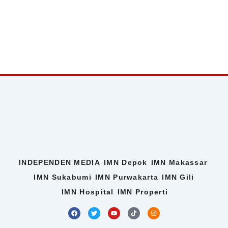
INDEPENDEN MEDIA
IMN Depok
IMN Makassar
IMN Sukabumi
IMN Purwakarta
IMN Gili
IMN Hospital
IMN Properti
F
T
Y
T
I
a
w
o
i
n
c
i
u
k
s
e
t
t
t
t