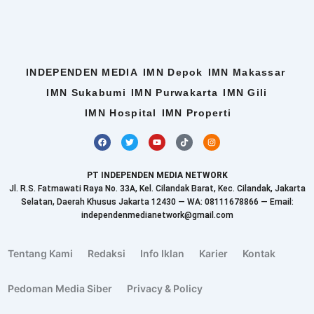
INDEPENDEN MEDIA
IMN Depok
IMN Makassar
IMN Sukabumi
IMN Purwakarta
IMN Gili
IMN Hospital
IMN Properti
F
T
Y
T
I
a
w
o
i
n
c
i
u
k
s
e
t
t
t
t
b
t
u
o
a
PT INDEPENDEN MEDIA NETWORK
o
e
b
k
g
o
r
e
r
Jl. R.S. Fatmawati Raya No. 33A, Kel. Cilandak Barat, Kec. Cilandak, Jakarta
k
a
Selatan, Daerah Khusus Jakarta 12430 — WA: 08111678866 — Email:
m
independenmedianetwork@gmail.com
Tentang Kami
Redaksi
Info Iklan
Karier
Kontak
Pedoman Media Siber
Privacy & Policy