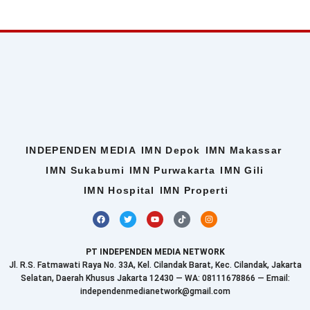
INDEPENDEN MEDIA
IMN Depok
IMN Makassar
IMN Sukabumi
IMN Purwakarta
IMN Gili
IMN Hospital
IMN Properti
F
T
Y
T
I
a
w
o
i
n
c
i
u
k
s
e
t
t
t
t
b
t
u
o
a
PT INDEPENDEN MEDIA NETWORK
o
e
b
k
g
o
r
e
r
Jl. R.S. Fatmawati Raya No. 33A, Kel. Cilandak Barat, Kec. Cilandak, Jakarta
k
a
Selatan, Daerah Khusus Jakarta 12430 — WA: 08111678866 — Email:
m
independenmedianetwork@gmail.com