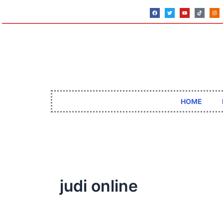
Lewati
F
T
Y
T
I
a
w
o
i
n
c
i
u
k
s
ke
e
t
t
t
t
b
t
u
o
a
o
e
b
k
g
konten
o
r
e
r
k
a
m
HOME
judi online