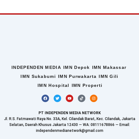
INDEPENDEN MEDIA
IMN Depok
IMN Makassar
IMN Sukabumi
IMN Purwakarta
IMN Gili
IMN Hospital
IMN Properti
F
T
Y
T
I
a
w
o
i
n
c
i
u
k
s
e
t
t
t
t
b
t
u
o
a
PT INDEPENDEN MEDIA NETWORK
o
e
b
k
g
o
r
e
r
Jl. R.S. Fatmawati Raya No. 33A, Kel. Cilandak Barat, Kec. Cilandak, Jakarta
k
a
Selatan, Daerah Khusus Jakarta 12430 — WA: 08111678866 — Email:
m
independenmedianetwork@gmail.com