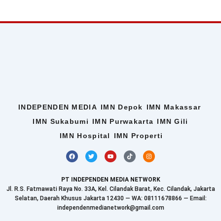
INDEPENDEN MEDIA
IMN Depok
IMN Makassar
IMN Sukabumi
IMN Purwakarta
IMN Gili
IMN Hospital
IMN Properti
F
T
Y
T
I
a
w
o
i
n
c
i
u
k
s
e
t
t
t
t
b
t
u
o
a
PT INDEPENDEN MEDIA NETWORK
o
e
b
k
g
o
r
e
r
Jl. R.S. Fatmawati Raya No. 33A, Kel. Cilandak Barat, Kec. Cilandak, Jakarta
k
a
Selatan, Daerah Khusus Jakarta 12430 — WA: 08111678866 — Email:
m
independenmedianetwork@gmail.com