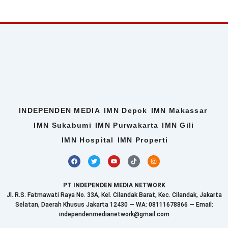
INDEPENDEN MEDIA
IMN Depok
IMN Makassar
IMN Sukabumi
IMN Purwakarta
IMN Gili
IMN Hospital
IMN Properti
F
T
Y
T
I
a
w
o
i
n
c
i
u
k
s
e
t
t
t
t
b
t
u
o
a
PT INDEPENDEN MEDIA NETWORK
o
e
b
k
g
o
r
e
r
Jl. R.S. Fatmawati Raya No. 33A, Kel. Cilandak Barat, Kec. Cilandak, Jakarta
k
a
Selatan, Daerah Khusus Jakarta 12430 — WA: 08111678866 — Email:
m
independenmedianetwork@gmail.com