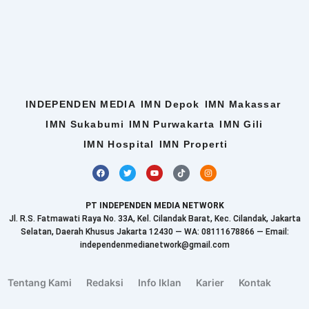
INDEPENDEN MEDIA
IMN Depok
IMN Makassar
IMN Sukabumi
IMN Purwakarta
IMN Gili
IMN Hospital
IMN Properti
F
T
Y
T
I
a
w
o
i
n
c
i
u
k
s
e
t
t
t
t
b
t
u
o
a
PT INDEPENDEN MEDIA NETWORK
o
e
b
k
g
o
r
e
r
Jl. R.S. Fatmawati Raya No. 33A, Kel. Cilandak Barat, Kec. Cilandak, Jakarta
k
a
Selatan, Daerah Khusus Jakarta 12430 — WA: 08111678866 — Email:
m
independenmedianetwork@gmail.com
Tentang Kami
Redaksi
Info Iklan
Karier
Kontak